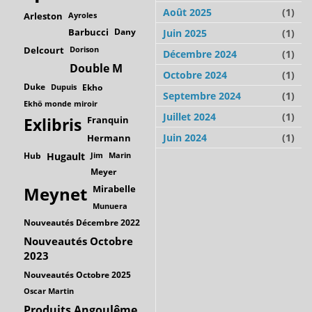
Août 2025
(1)
Arleston
Ayroles
Barbucci
Dany
Juin 2025
(1)
Delcourt
Dorison
Décembre 2024
(1)
Double M
Octobre 2024
(1)
Duke
Dupuis
Ekho
Septembre 2024
(1)
Ekhö monde miroir
Juillet 2024
(1)
Franquin
Exlibris
Juin 2024
(1)
Hermann
Hub
Hugault
Jim
Marin
Meyer
Mirabelle
Meynet
Munuera
Nouveautés Décembre 2022
Nouveautés Octobre
2023
Nouveautés Octobre 2025
Oscar Martin
Produits Angoulême