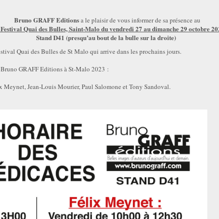
Bruno GRAFF Editions
a le plaisir de vous informer de sa présence au
 Festival Quai des Bulles, Saint-Malo du vendredi 27 au dimanche 29 octobre 2
Stand D41 (presqu’au bout de la bulle sur la droite)
stival Quai des Bulles de St Malo qui arrive dans les prochains jours.
nd Bruno GRAFF Editions à St-Malo 2023 :
ix Meynet, Jean-Louis Mourier, Paul Salomone et Tony Sandoval.