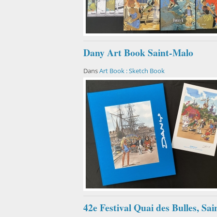
Dany Art Book Saint-Malo
Dans
Art Book : Sketch Book
42e Festival Quai des Bulles, S