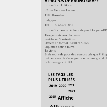
A PROPOS DE BRUNO GRAFF
Bruno Graff Editions
82 rue Georges Leclercq
1190 Bruxelles
Belgique
TBE BE 0560 633 967
Bruno Graff est un éditeur de produits para-BD
Tirages spéciaux d'albums
Port-folio d'illustrations
Offsets en format 30x40 et 50x70
Jaquettes pour albums
Ex-Libris
Et de tout cela pour des auteurs tels que Philip
qui ne cesse de s'allonger pour le plus grand p
belles images de BD..
LES TAGS LES
PLUS UTILISÉS
2019
2020
2021
2023
2025
Affiche