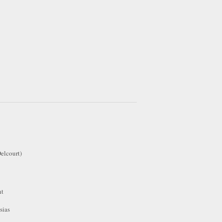
elcourt)
nt
sias