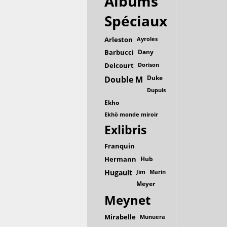
Albums
Spéciaux
Arleston
Ayroles
Barbucci
Dany
Delcourt
Dorison
Duke
Double M
Dupuis
Ekho
Ekhö monde miroir
Exlibris
Franquin
Hermann
Hub
Hugault
Jim
Marin
Meyer
Meynet
Mirabelle
Munuera