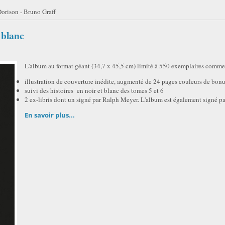
orison - Bruno Graff
 blanc
L'album au format géant (34,7 x 45,5 cm) limité à 550 exemplaires commer
illustration de couverture inédite, augmenté de 24 pages couleurs de bonu
suivi des histoires en noir et blanc des tomes 5 et 6
2 ex-libris dont un signé par Ralph Meyer. L'album est également signé p
En savoir plus...