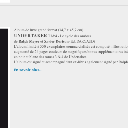
Album de luxe grand format (34,7 x 45,7 cm)
UNDERTAKER
T3&4 - Le cycle des ombres
Ralph Meyer
Xavier Dorison
de
et
(Ed. DARGAUD)
L'album limité à 550 exemplaires commercialisés est composé : illustration
augmenté de 24 pages couleurs de magnifiques bonus supplémentaires inédit
en noir et blanc des tomes 3 & 4 de Undertaker.
L'album est signé et accompagné d'un ex-libris également signé par Ralp
En savoir plus...