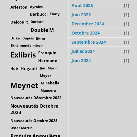
Août 2025
(1)
Arleston
Ayroles
Barbucci
Dany
Juin 2025
(1)
Delcourt
Dorison
Décembre 2024
(1)
Double M
Octobre 2024
(1)
Duke
Dupuis
Ekho
Septembre 2024
(1)
Ekhö monde miroir
Juillet 2024
(1)
Franquin
Exlibris
Juin 2024
(1)
Hermann
Hub
Hugault
Jim
Marin
Meyer
Mirabelle
Meynet
Munuera
Nouveautés Décembre 2022
Nouveautés Octobre
2023
Nouveautés Octobre 2025
Oscar Martin
Produits Angoulême