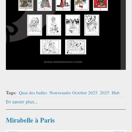
Tags:
Quai des bulles
Nouveautés Octobre 2025
2025
Hub
En savoir plus...
Mirabelle à Paris