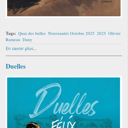
Tags:
Quai des bulles
Nouveautés Octobre 2025
2025
Olivier
Rameau
Dany
En savoir plus...
Duelles