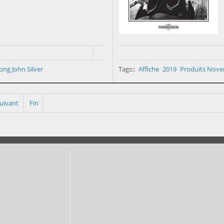
ong John Silver
Tags::
Affiche
2019
Produits Nov
uivant
Fin