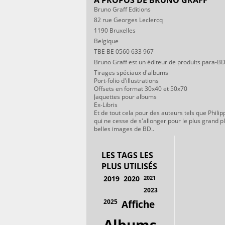
Bruno Graff Editions
82 rue Georges Leclercq
1190 Bruxelles
Belgique
TBE BE 0560 633 967
Bruno Graff est un éditeur de produits para-BD
Tirages spéciaux d'albums
Port-folio d'illustrations
Offsets en format 30x40 et 50x70
Jaquettes pour albums
Ex-Libris
Et de tout cela pour des auteurs tels que Philip
qui ne cesse de s'allonger pour le plus grand p
belles images de BD..
LES TAGS LES
PLUS UTILISÉS
2019
2020
2021
2023
2025
Affiche
Albums