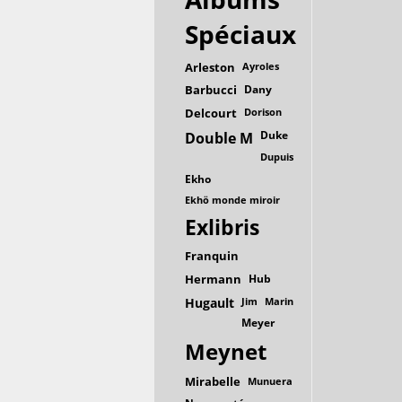
Spéciaux
Arleston
Ayroles
Barbucci
Dany
Delcourt
Dorison
Duke
Double M
Dupuis
Ekho
Ekhö monde miroir
Exlibris
Franquin
Hermann
Hub
Hugault
Jim
Marin
Meyer
Meynet
Mirabelle
Munuera