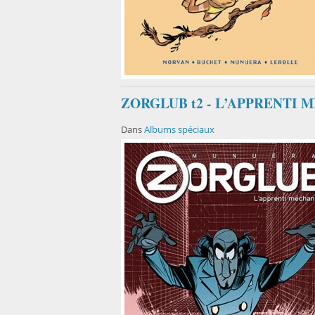
ZORGLUB t2 - L’APPRENTI
Dans
Albums spéciaux