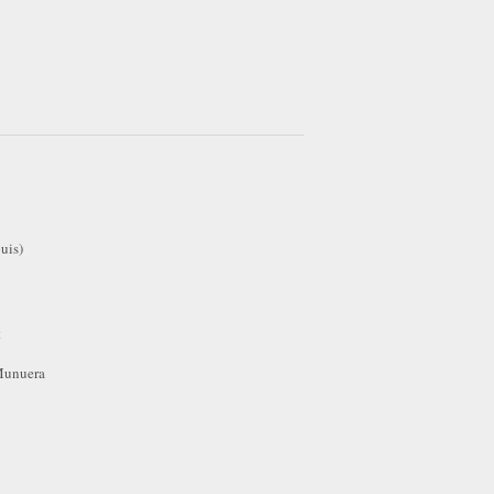
uis)
t
 Munuera