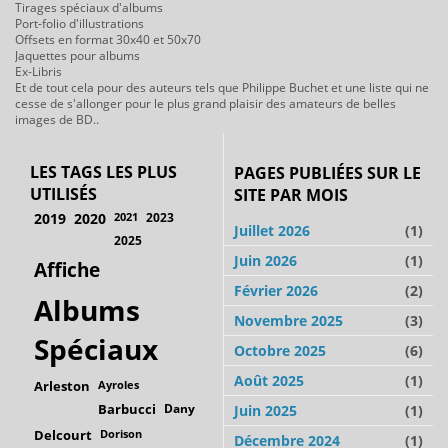
Tirages spéciaux d'albums
Port-folio d'illustrations
Offsets en format 30x40 et 50x70
Jaquettes pour albums
Ex-Libris
Et de tout cela pour des auteurs tels que Philippe Buchet et une liste qui ne
cesse de s'allonger pour le plus grand plaisir des amateurs de belles
images de BD..
LES TAGS LES PLUS
PAGES PUBLIÉES SUR LE
UTILISÉS
SITE PAR MOIS
2019
2020
2021
2023
Juillet 2026
(1)
2025
Juin 2026
(1)
Affiche
Février 2026
(2)
Albums
Novembre 2025
(3)
Spéciaux
Octobre 2025
(6)
Août 2025
(1)
Arleston
Ayroles
Barbucci
Dany
Juin 2025
(1)
Delcourt
Dorison
Décembre 2024
(1)