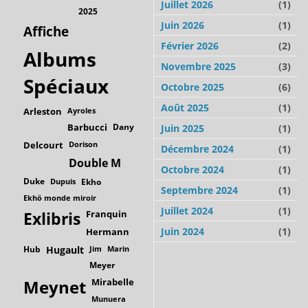
Juillet 2026
(1)
2025
Juin 2026
(1)
Affiche
Février 2026
(2)
Albums
Novembre 2025
(3)
Spéciaux
Octobre 2025
(6)
Août 2025
(1)
Arleston
Ayroles
Barbucci
Dany
Juin 2025
(1)
Delcourt
Dorison
Décembre 2024
(1)
Double M
Octobre 2024
(1)
Duke
Dupuis
Ekho
Septembre 2024
(1)
Ekhö monde miroir
Juillet 2024
(1)
Franquin
Exlibris
Juin 2024
(1)
Hermann
Hub
Hugault
Jim
Marin
Meyer
Mirabelle
Meynet
Munuera