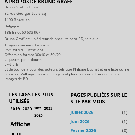
A PROPOS DE BRUNO GRAFF
Bruno Graff Editions
82 rue Georges Leclercq
1190 Bruxelles
Belgique
TBE BE 0560 633 967
Bruno Graff est un éditeur de produits para-BD, tels que
Tirages spéciaux d'albums
Port-folio d'illustrations
Offsets en format 30x40 et 50x70
Jaquettes pour albums
Ex-Libris
Et de tout cela pour des auteurs tels que Philippe Buchet et une liste qui ne
cesse de s'allonger pour le plus grand plaisir des amateurs de belles
images de BD..
LES TAGS LES PLUS
PAGES PUBLIÉES SUR LE
UTILISÉS
SITE PAR MOIS
2019
2020
2021
2023
Juillet 2026
(1)
2025
Juin 2026
(1)
Affiche
Février 2026
(2)