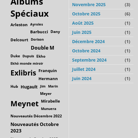
Albums
Novembre 2025
(3)
Spéciaux
Octobre 2025
(6)
Août 2025
(1)
Arleston
Ayroles
Barbucci
Dany
Juin 2025
(1)
Delcourt
Dorison
Décembre 2024
(1)
Double M
Octobre 2024
(1)
Duke
Dupuis
Ekho
Septembre 2024
(1)
Ekhö monde miroir
Juillet 2024
(1)
Franquin
Exlibris
Juin 2024
(1)
Hermann
Hub
Hugault
Jim
Marin
Meyer
Mirabelle
Meynet
Munuera
Nouveautés Décembre 2022
Nouveautés Octobre
2023