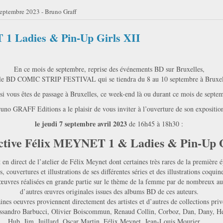
eptembre 2023 - Bruno Graff
 1 Ladies & Pin-Up Girls XII
En ce mois de septembre, reprise des événements BD sur Bruxelles,
 le BD COMIC STRIP FESTIVAL qui se tiendra du 8 au 10 septembre à Bruxel
si vous êtes de passage à Bruxelles, ce week-end là ou durant ce mois de septe
uno GRAFF Editions a le plaisir de vous inviter à l’ouverture de son expositio
le jeudi 7 septembre avril 2023
de 16h45 à 18h30 :
ctive Félix MEYNET 1 & Ladies & Pin-Up G
 en direct de l’atelier de Félix Meynet dont certaines très rares de la première
, couvertures et illustrations de ses différentes séries et des illustrations coqui
 œuvres réalisées en grande partie sur le thème de la femme par de nombreux au
d’autres œuvres originales issues des albums BD de ces auteurs.
ines oeuvres proviennent directement des artistes et d’autres de collections priv
ssandro Barbucci, Olivier Boiscommun, Renaud Collin, Corboz, Dan, Dany, H
Hub, Jim, Juillard, Oscar Martin, Félix Meynet, Jean-Louis Mourier, ...