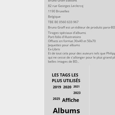
Bruno Graff Editions
82 rue Georges Leclercq
1190 Bruxelles
Belgique
TBE BE 0560 633 967
Bruno Graff est un éditeur de produits para-BD
Tirages spéciaux d'albums
Port-folio d'illustrations
Offsets en format 30x40 et 50x70
Jaquettes pour albums
Ex-Libris
Et de tout cela pour des auteurs tels que Philip
qui ne cesse de s'allonger pour le plus grand p
belles images de BD..
LES TAGS LES
PLUS UTILISÉS
2019
2020
2021
2023
2025
Affiche
Albums