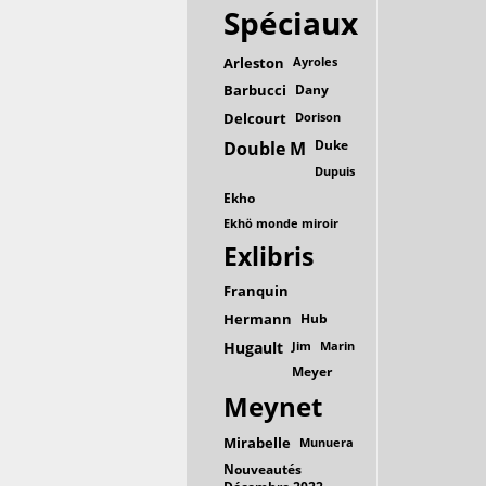
Spéciaux
Arleston
Ayroles
Barbucci
Dany
Delcourt
Dorison
Duke
Double M
Dupuis
Ekho
Ekhö monde miroir
Exlibris
Franquin
Hermann
Hub
Hugault
Jim
Marin
Meyer
Meynet
Mirabelle
Munuera
Nouveautés