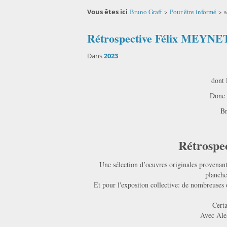
Vous êtes ici
Bruno Graff
Pour être informé
s
>
>
Rétrospective Félix MEYNET
Dans
2023
dont
Donc 
Br
Rétrospe
Une sélection d’oeuvres originales provenant
planches
Et pour l'expositon collective: de nombreuses
Certa
Avec Ale