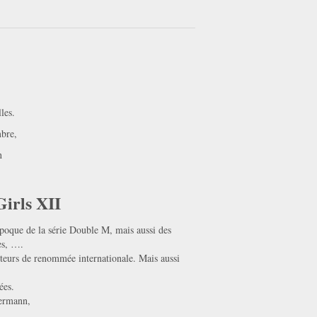
les.
mbre,
n
irls XII
 époque de la série Double M, mais aussi des
nes, ….
teurs de renommée internationale. Mais aussi
ées.
ermann,