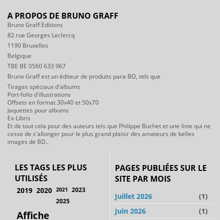
A PROPOS DE BRUNO GRAFF
Bruno Graff Editions
82 rue Georges Leclercq
1190 Bruxelles
Belgique
TBE BE 0560 633 967
Bruno Graff est un éditeur de produits para-BD, tels que
Tirages spéciaux d'albums
Port-folio d'illustrations
Offsets en format 30x40 et 50x70
Jaquettes pour albums
Ex-Libris
Et de tout cela pour des auteurs tels que Philippe Buchet et une liste qui ne
cesse de s'allonger pour le plus grand plaisir des amateurs de belles
images de BD..
LES TAGS LES PLUS
PAGES PUBLIÉES SUR LE
UTILISÉS
SITE PAR MOIS
2019
2020
2021
2023
Juillet 2026
(1)
2025
Juin 2026
(1)
Affiche