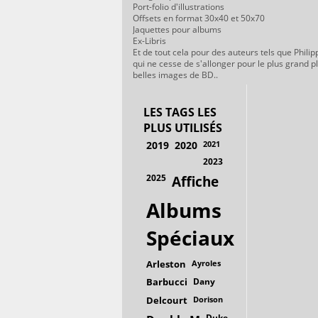
Port-folio d'illustrations
Offsets en format 30x40 et 50x70
Jaquettes pour albums
Ex-Libris
Et de tout cela pour des auteurs tels que Philip
qui ne cesse de s'allonger pour le plus grand p
belles images de BD..
LES TAGS LES
PLUS UTILISÉS
2019
2020
2021
2023
2025
Affiche
Albums
Spéciaux
Arleston
Ayroles
Barbucci
Dany
Delcourt
Dorison
Duke