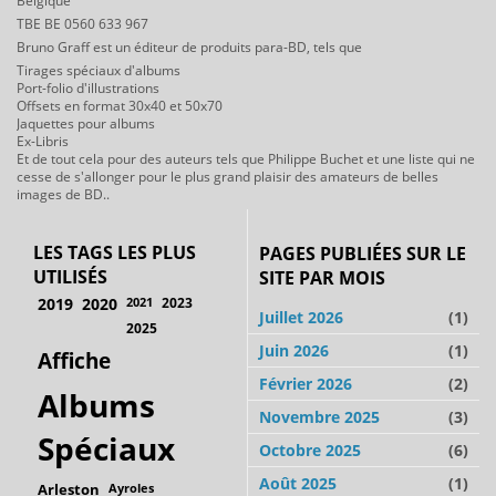
Belgique
TBE BE 0560 633 967
Bruno Graff est un éditeur de produits para-BD, tels que
Tirages spéciaux d'albums
Port-folio d'illustrations
Offsets en format 30x40 et 50x70
Jaquettes pour albums
Ex-Libris
Et de tout cela pour des auteurs tels que Philippe Buchet et une liste qui ne
cesse de s'allonger pour le plus grand plaisir des amateurs de belles
images de BD..
LES TAGS LES PLUS
PAGES PUBLIÉES SUR LE
UTILISÉS
SITE PAR MOIS
2019
2020
2021
2023
Juillet 2026
(1)
2025
Juin 2026
(1)
Affiche
Février 2026
(2)
Albums
Novembre 2025
(3)
Spéciaux
Octobre 2025
(6)
Août 2025
(1)
Arleston
Ayroles