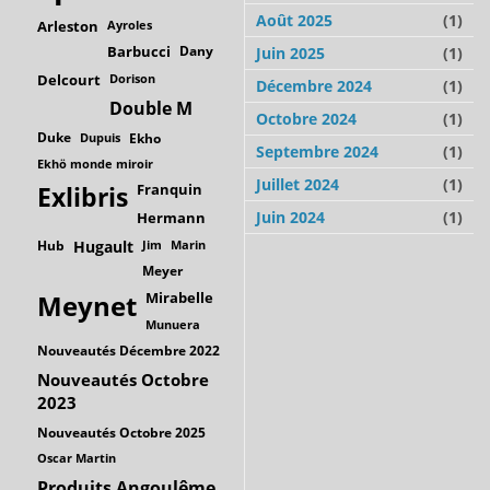
Août 2025
(1)
Arleston
Ayroles
Barbucci
Dany
Juin 2025
(1)
Delcourt
Dorison
Décembre 2024
(1)
Double M
Octobre 2024
(1)
Duke
Dupuis
Ekho
Septembre 2024
(1)
Ekhö monde miroir
Juillet 2024
(1)
Franquin
Exlibris
Juin 2024
(1)
Hermann
Hub
Hugault
Jim
Marin
Meyer
Mirabelle
Meynet
Munuera
Nouveautés Décembre 2022
Nouveautés Octobre
2023
Nouveautés Octobre 2025
Oscar Martin
Produits Angoulême