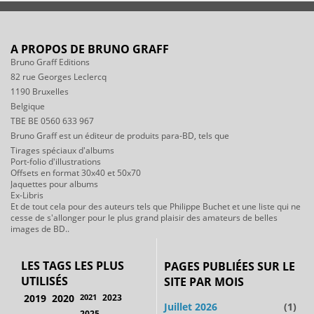
A PROPOS DE BRUNO GRAFF
Bruno Graff Editions
82 rue Georges Leclercq
1190 Bruxelles
Belgique
TBE BE 0560 633 967
Bruno Graff est un éditeur de produits para-BD, tels que
Tirages spéciaux d'albums
Port-folio d'illustrations
Offsets en format 30x40 et 50x70
Jaquettes pour albums
Ex-Libris
Et de tout cela pour des auteurs tels que Philippe Buchet et une liste qui ne
cesse de s'allonger pour le plus grand plaisir des amateurs de belles
images de BD..
LES TAGS LES PLUS
PAGES PUBLIÉES SUR LE
UTILISÉS
SITE PAR MOIS
2019
2020
2021
2023
Juillet 2026
(1)
2025