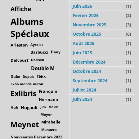
Juin 2026
(1)
Affiche
Février 2026
(2)
Albums
Novembre 2025
(3)
Spéciaux
Octobre 2025
(6)
Août 2025
(1)
Arleston
Ayroles
Barbucci
Dany
Juin 2025
(1)
Delcourt
Dorison
Décembre 2024
(1)
Double M
Octobre 2024
(1)
Duke
Dupuis
Ekho
Septembre 2024
(1)
Ekhö monde miroir
Juillet 2024
(1)
Franquin
Exlibris
Juin 2024
(1)
Hermann
Hub
Hugault
Jim
Marin
Meyer
Mirabelle
Meynet
Munuera
Nouveautés Décembre 2022