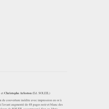
i
Christophe Arleston
et
(Ed. SOLEIL)
n de couverture inédite avec impression en or à
 l'avant augmenté de 48 pages noir et blanc des
couleurs de SOLEIL accompagné d'un ex-libris