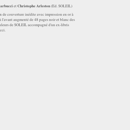
Barbucci
Christophe Arleston
et
(Ed. SOLEIL)
n de couverture inédite avec impression en or à
 l'avant augmenté de 48 pages noir et blanc des
couleurs de SOLEIL accompagné d'un ex-libris
cci.