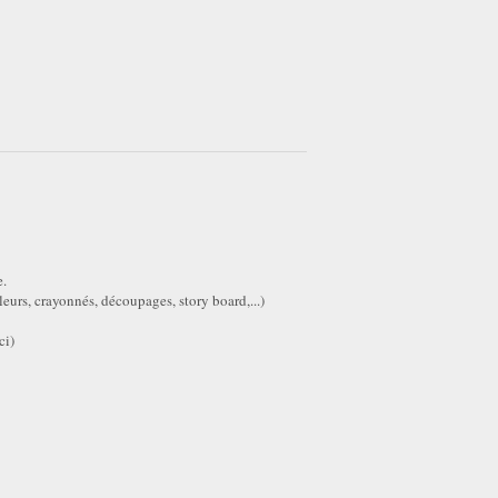
e.
eurs, crayonnés, découpages, story board,...)
ci)