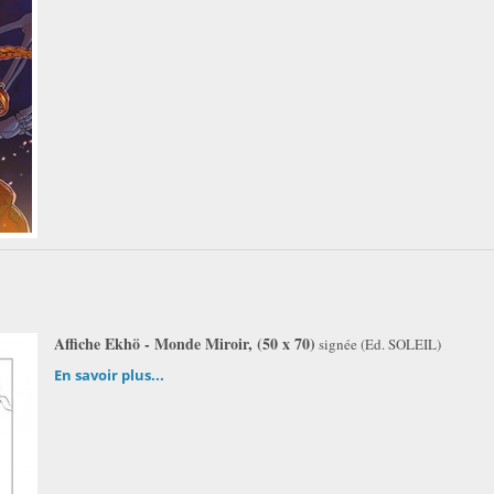
Affiche Ekhö - Monde Miroir, (50 x 70)
signée (Ed. SOLEIL)
En savoir plus...