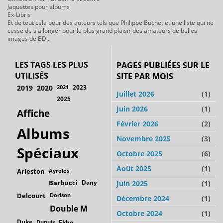
Jaquettes pour albums
Ex-Libris
Et de tout cela pour des auteurs tels que Philippe Buchet et une liste qui ne
cesse de s'allonger pour le plus grand plaisir des amateurs de belles
images de BD..
LES TAGS LES PLUS
PAGES PUBLIÉES SUR LE
UTILISÉS
SITE PAR MOIS
2019
2020
2021
2023
Juillet 2026
(1)
2025
Juin 2026
(1)
Affiche
Février 2026
(2)
Albums
Novembre 2025
(3)
Spéciaux
Octobre 2025
(6)
Août 2025
(1)
Arleston
Ayroles
Barbucci
Dany
Juin 2025
(1)
Delcourt
Dorison
Décembre 2024
(1)
Double M
Octobre 2024
(1)
Duke
Dupuis
Ekho