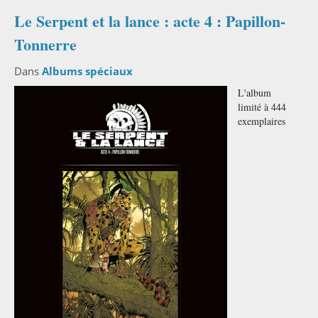
Le Serpent et la lance : acte 4 : Papillon-
Tonnerre
Dans
Albums spéciaux
L'album
limité à 444
exemplaires