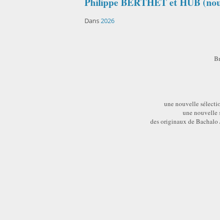
Philippe BERTHET et HUB (nou
Dans
2026
Br
une nouvelle sélectio
une nouvelle 
des originaux de Bachalo 