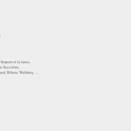
a
Serpent et la lance.
de Seccotine.
aud, Ribera, Walthéry, …