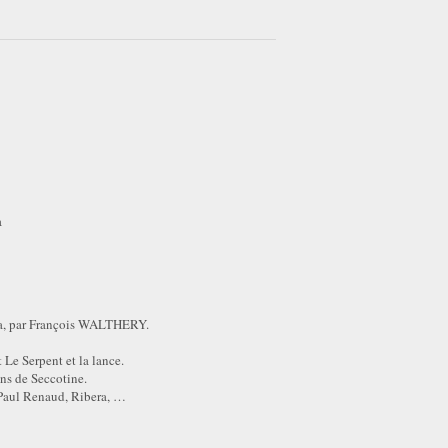
a
acha, par François WALTHERY.
 Le Serpent et la lance.
ns de Seccotine.
 Paul Renaud, Ribera, …