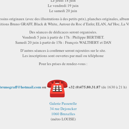
Le jeudi 18 juin
Le vendredi 19 juin
Le samedi 20 juin
ins originaux (avec des illustrations à des petits prix), planches originales, album
éditions Bruno GRAFF, Black & White, Autour du Roc d’Enfer, ELAN, Ad’Hoc, La Va
Des séances de dédicaces seront organisées.
Vendredi 5 juin à partir de 17h : Philippe BERTHET.
Samedi 20 juin à partir de 15h : François WALTHERY et DAN
D’autres séances à confirmer seront rajoutées sur le site.
Les inscriptions sont ouvertes par mail ou téléphone
Pour les prises de rendez-vous :
brunograff@hotmail.com
ou
+32 (0)475.80.31.87
(de 1630 à 21 h)
Galerie Passerelle
34 rue Dejoncker
1060 Bruxelles
(métro LOUISE)