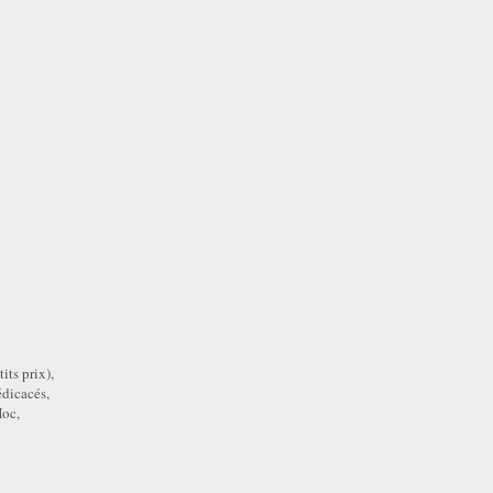
its prix),
édicacés,
oc,