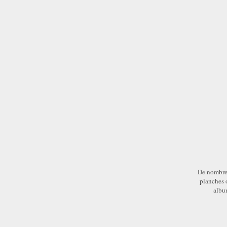
De nombreus
planches o
albu