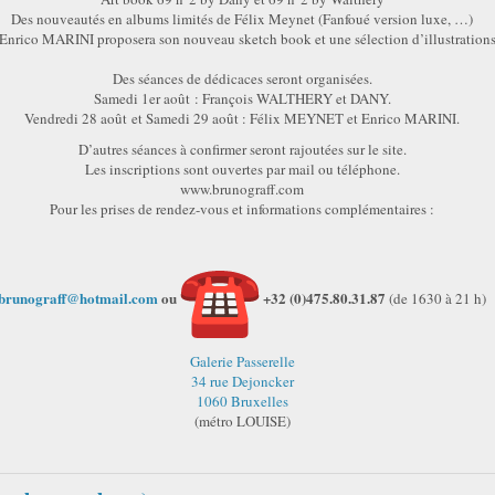
Des nouveautés en albums limités de Félix Meynet (Fanfoué version luxe, …)
 Enrico MARINI proposera son nouveau sketch book et une sélection d’illustrations
Des séances de dédicaces seront organisées.
Samedi 1er août : François WALTHERY et DANY.
Vendredi 28 août et Samedi 29 août : Félix MEYNET et Enrico MARINI.
D’autres séances à confirmer seront rajoutées sur le site.
Les inscriptions sont ouvertes par mail ou téléphone.
www.brunograff.com
Pour les prises de rendez-vous et informations complémentaires :
brunograff@hotmail.com
ou
+32 (0)475.80.31.87
(de 1630 à 21 h)
Galerie Passerelle
34 rue Dejoncker
1060 Bruxelles
(métro LOUISE)