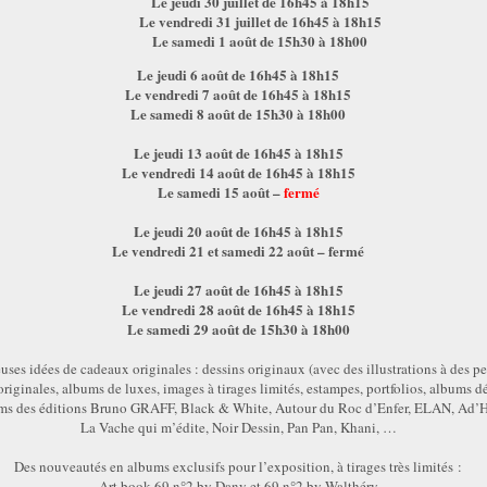
Le jeudi 30 juillet de 16h45 à 18h15
Le vendredi 31 juillet de 16h45 à 18h15
Le samedi 1 août de 15h30 à 18h00
Le jeudi 6 août de 16h45 à 18h15
Le vendredi 7 août de 16h45 à 18h15
Le samedi 8 août de 15h30 à 18h00
Le jeudi 13 août de 16h45 à 18h15
Le vendredi 14 août de 16h45 à 18h15
Le samedi 15 août –
fermé
Le jeudi 20 août de 16h45 à 18h15
Le vendredi 21 et samedi 22 août – fermé
Le jeudi 27 août de 16h45 à 18h15
Le vendredi 28 août de 16h45 à 18h15
Le samedi 29 août de 15h30 à 18h00
es idées de cadeaux originales : dessins originaux (avec des illustrations à des pet
riginales, albums de luxes, images à tirages limités, estampes, portfolios, albums d
ms des éditions Bruno GRAFF, Black & White, Autour du Roc d’Enfer, ELAN, Ad’H
La Vache qui m’édite, Noir Dessin, Pan Pan, Khani, …
Des nouveautés en albums exclusifs pour l’exposition, à tirages très limités :
Art book 69 n°2 by Dany et 69 n°2 by Walthéry