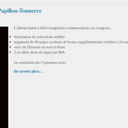
 Papillon-Tonnerre
L'album limité à 444 exemplaires commercialisés est composé :
illustration de couverture inédite
augmenté de 40 pages couleurs de bonus supplémentaires inédites à l'ava
suivi de l'histoire en noir et blanc
2 ex-libris dont un signé par Hub
en continuité des 3 premiers actes
En savoir plus...