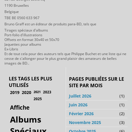
1190 Bruxelles
Belgique
TBE BE 0560 633 967
Bruno Graff est un éditeur de produits para-BD, tels que
Tirages spéciaux d'albums
Port-folio d'illustrations
Offsets en format 30x40 et 50x70
Jaquettes pour albums
Ex-Libris
Et de tout cela pour des auteurs tels que Philippe Buchet et une liste qui ne
cesse de s'allonger pour le plus grand plaisir des amateurs de belles
images de BD..
LES TAGS LES PLUS
PAGES PUBLIÉES SUR LE
UTILISÉS
SITE PAR MOIS
2019
2020
2021
2023
Juillet 2026
(1)
2025
Juin 2026
(1)
Affiche
Février 2026
(2)
Albums
Novembre 2025
(3)
Spéciaux
Octobre 2025
(6)